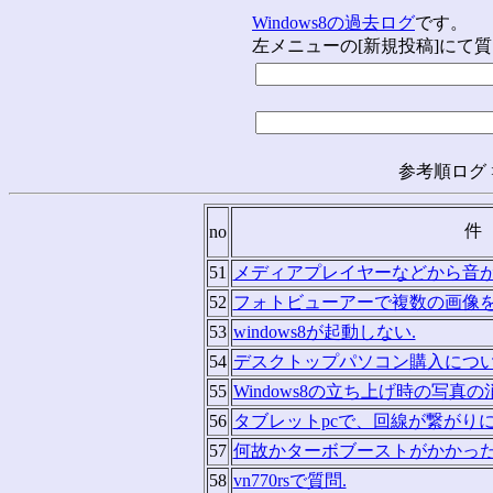
Windows8の過去ログ
です。
左メニューの[新規投稿]にて
参考順ログ 
件
no
51
メディアプレイヤーなどから音が
52
フォトビューアーで複数の画像を
53
windows8が起動しない.
54
デスクトップパソコン購入につい
55
Windows8の立ち上げ時の写真の
56
タブレットpcで、回線が繋がり
57
何故かターボブーストがかかった
58
vn770rsで質問.