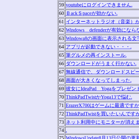
59
youtubeにログインできません.
60
ＢackＳpaceが効かない.
61
インターネットラジオ（音楽）が
62
Windows defenderが有効になら
63
Windowa8の画面に表示される文
64
アプリが起動できない・・・.
65
筆グルメの再インストール.
66
ダウンロードがうまく行かない.
67
無線通信で、ダウンロードスピー
68
画面が大きくなってしまった.
69
彼女にIdeaPad Yogaをプレゼン
70
ThinkPadTwistかYoga13で悩む.
71
ErazerX700はゲームに最適ですか
72
ThinkPadTwistを買いたいんです
73
ネット利用中にモニターが消えま
74
.
75
WindowsUpdate8月13日公