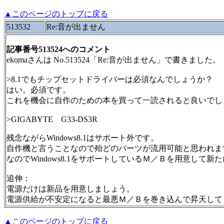
▲このページのトップに戻る
513532
Re:音が出ません
記事番号513524へのコメント
ekomaさんは No.513524「Re:音が出ません」で書きました。
>8.1でもチップセットドライバーは必須なんでしょうか？
はい。必須です。
これを機会に自作のための本を買って一読されると良いでし
>GIGABYTE G33-DS3R
残念ながらWindows8.1はサポート外です。
自作機と言うことなので殆どのパーツが流用可能と思われま
なのでWindows8.1をサポートしているＭ／Ｂを用意して新
追伸：
電源だけは新品を用意しましょう。
電源供給が不安定になると最悪Ｍ／Ｂを巻き込んで昇天して
▲このページのトップに戻る