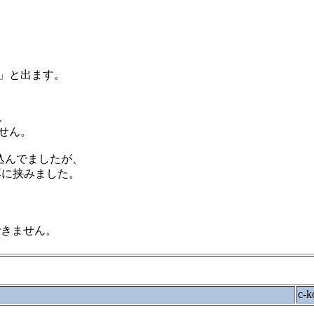
」と出ます。
、
せん。
込んでましたが、
耳に挟みました。
できません。
c-k