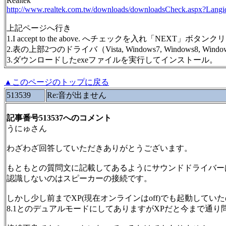
Realtek
http://www.realtek.com.tw/downloads/downloadsCheck.aspx
上記ページへ行き
1.I accept to the above. へチェックを入れ「NEXT」ボタン
2.表の上部2つのドライバ（Vista, Windows7, Windows8, Wi
3.ダウンロードしたexeファイルを実行してインストール。
▲このページのトップに戻る
513539
Re:音が出ません
記事番号513537へのコメント
うにゅさん
わざわざ回答していただきありがとうございます。
もともとの質問文に記載してあるようにサウンドドライバー
認識しないのはスピーカーの接続です。
しかし少し前までXP(現在オンラインはoff)でも起動してい
8.1とのデュアルモードにしてありますがXPだと今まで通り