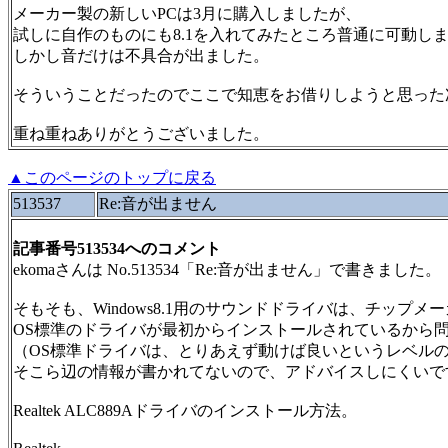
メーカー製の新しいPCは3月に購入しましたが、
試しに自作のものにも8.1を入れてみたところ普通に可動し
しかし音だけは不具合が出ました。
そういうことだったのでここで知恵をお借りしようと思った
重ね重ねありがとうございました。
▲このページのトップに戻る
513537
Re:音が出ません
記事番号513534へのコメント
ekomaさんは No.513534「Re:音が出ません」で書きました。
そもそも、Windows8.1用のサウンドドライバは、チッ
OS標準のドライバが最初からインストールされているから
（OS標準ドライバは、とりあえず動けば良いというレベル
そこら辺の情報が書かれてないので、アドバイスしにくいで
Realtek ALC889Aドライバのインストール方法。