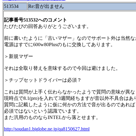
513534
Re:音が出ません
記事番号513532へのコメント
たびたびの回答ありがとうございます。
前に書いたように「古いマザー」なのでサポート外は当然な
電源はすでに600w80Plusのもに交換してあります。
＞新規マザー
それは全取り替えを意味するので今回は避けました。
＞チップセットドライバーは必須？
これは質問が上手く伝わらなかったようで質問の意味が異な
現時点で8.1(pro)を入れて3週間経ちますが音以外不具合は
質問に記載したように仮に何かの方法で音が出るのであれば
必須ではないという認識でいます。
また汎用のものならINTELから落とせます。
http://soudan1.biglobe.ne.jp/qa8150627.html