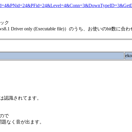
?Langid=4&PNid=24&PFid=24&Level=4&Conn=3&DownTypeID=3&Get
クリック
ndows8.1 Driver only (Executable file)）のうち、お使
ek
は認識されてます。
たので
問題なく音が出ます。