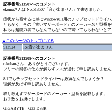
記事番号513507へのコメント
ekomaさんは No.513507「音が出ません」で書きました。
症状から察するに単にWindows8.1用のチップセットド
ともかく、その『古いマザーボード』のメーカー名と型番を
私らは超能力者でもなんでもないので書いてもらわないとア
▲このページのトップに戻る
513524
Re:音が出ません
記事番号513508へのコメント
c-kobanさん、ありがとうございます。
ツリーの回答の仕方が解らずレスが遅れて申し訳ありません
8.1でもチップセットドライバーは必須なんでしょうか？
理解が及ばず申し訳ありません。
取り敢えずマザーボードのメーカー・型番を記載します。
お手数をお掛けします。
GIGABYTE G33-DS3R