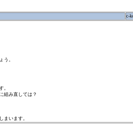
c-k
ょう。
す。
たに組み直しては？
しまいます。