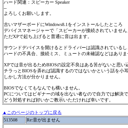
ハード関連：スピーカー Speaker
--
よろしくお願いします。
古いマザーボードにWindows8.1をインストールしたところ
デバイスマネージャーで「スピーカーが接続されていません
ただXPで起ち上げると普通に音は出ます。
サウンドデバイスを開けるとドライバーは認識されているし
ハードの不具合、接続ミス、ミュートの未確認などはありま
XPでは音が出るためBIOSの設定不良はある筈がないと思い
チラっとBIOSを弄れば認識するのではないかという話を小
しかし方法が分かりません。
BIOSでなくてもなんでも構いません。
PCについてはビギナーの域を出ない者なので自力では解決
どう対処すれば好いかご教示いただければ幸いです。
▲このページのトップに戻る
513508
Re:音が出ません