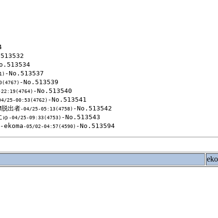


513532

o.513534

-No.513537

1)
-No.513539

0(4767)
-No.513540

-22:19(4764)
-No.513541

04/25-00:53(4762)
OM脱出者
-No.513542

-04/25-05:13(4758)
にゅ
-No.513543

-04/25-09:33(4753)
-ekoma
-05/02-04:57(4590)
ek