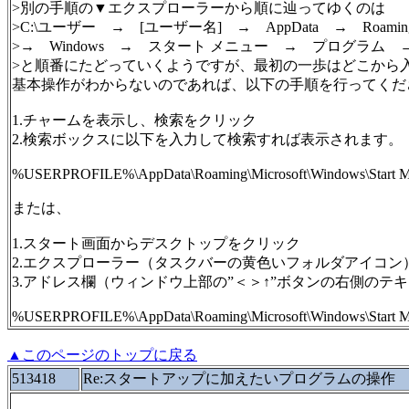
>別の手順の▼エクスプローラーから順に辿ってゆくのは
>C:\ユーザー → [ユーザー名] → AppData → Roaming
>→ Windows → スタート メニュー → プログラム
>と順番にたどっていくようですが、最初の一歩はどこから
基本操作がわからないのであれば、以下の手順を行ってくだ
1.チャームを表示し、検索をクリック
2.検索ボックスに以下を入力して検索すれば表示されます。
%USERPROFILE%\AppData\Roaming\Microsoft\Windows\Start Me
または、
1.スタート画面からデスクトップをクリック
2.エクスプローラー（タスクバーの黄色いフォルダアイコン
3.アドレス欄（ウィンドウ上部の”＜＞↑”ボタンの右側の
%USERPROFILE%\AppData\Roaming\Microsoft\Windows\Start Me
▲このページのトップに戻る
513418
Re:スタートアップに加えたいプログラムの操作