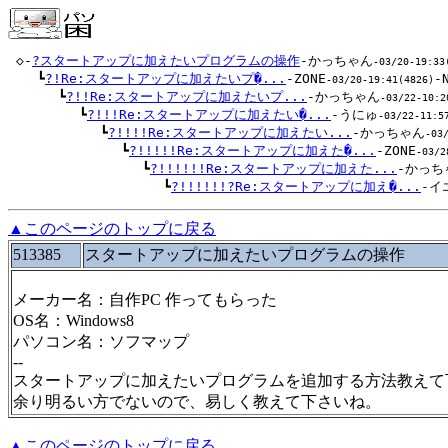
 ◇-
?スタートアップに加えたいプログラムの操作
-かっちゃん
-03/20-19:33
 　 ┗
?!Re:スタートアップに加えたいプ�...
-ZONE
-
-03/20-19:41(4826)
 　 　 ┗
?!!Re:スタートアップに加えたいプ...
-かっちゃん
-03/22-10:2
 　 　 　 ┗
?!!!Re:スタートアップに加えたい�...
-うにゅ
-03/22-11:5
 　 　 　 　 ┗
?!!!!Re:スタートアップに加えたい...
-かっちゃん
-03
 　 　 　 　 　 ┗
?!!!!!Re:スタートアップに加えた�...
-ZONE
-03/2
 　 　 　 　 　 　 ┗
?!!!!!!Re:スタートアップに加えた...
-かっち
 　 　 　 　 　 　 　 ┗
?!!!!!!?Re:スタートアップに加え�...
-イ
▲このページのトップに戻る
513385
スタートアップに加えたいプログラムの操作
メーカー名：自作PC 作ってもらった
OS名：Windows8
パソコン名：ソフマップ
--
スタートアップに加えたいプログラムを追加する方法教えて
余り明るい方でないので、易しく教えて下さいね。
▲このページのトップに戻る