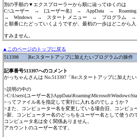
別の手順の▼エクスプローラーから順に辿ってゆくのは
C:\ユーザー → [ユーザー名] → AppData → Roaming 
→ Windows → スタート メニュー → プログラム 
と順番にたどっていくようですが、最初の一歩はどこから入
すみません。
▲このページのトップに戻る
513398
Re:スタートアップに加えたいプログラムの操作
記事番号513397へのコメント
かっちゃんさんは No.513397「Re:スタートアップに加
>説明の中の
>C:\Users\[ユーザー名]\AppData\Roaming\Microsoft\Windows\Start
>ってファイル名を指定して実行に入れるのでしょうか？
>また、コンピューター名を変更している場合旧、コンピュ
>新、コンピューター名のどっちをユーザー名として使うの
コンピュータ名は全く関係ありません。
アカウントのユーザー名です。