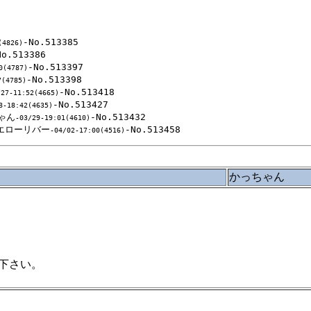
-No.513385

(4826)
No.513386

-No.513397

0(4787)
-No.513398

7(4785)
-No.513418

/27-11:52(4665)
-No.513427

8-18:42(4635)
ゃん
-No.513432

-03/29-19:01(4610)
エローリバー
-04/02-17:00(4516)
かっちゃん
下さい。