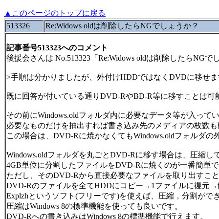
▲このページのトップに戻る
513326
Re:Widows oldは削除したらNGでしょうか？
記事番号513323へのコメント
後援会さんは No.513323「Re:Widows oldは削除した
>手順は分かりましたが、外付けHDDではなくDVDに移せ
既に回答が付いている通りDVD-RやBD-R等に移すことは可
その前にWindows.oldフォルダ内に必要なデータ等が入っ
必要なものだけを抽出すれば書き込み先のメディアの枚数も
この場合は、DVD-Rに焼かなくてもWindows.oldフォ
Windows.oldフォルダを丸ごとDVD-Rに移す場合は、圧
4GB単位に分割したファイルをDVD-Rに焼くのが一番簡単
ただし、そのDVD-Rから直接必要なファイルを取り出すこ
DVD-Rのファイルを全てHDDにコピー→1ファイルに復元
Explzhというソフト(フリーです)を使えば、圧縮，分割がで
圧縮はWindows 8の標準機能を使っても良いです。
DVD-Rへの書き込みはWindows 8の標準機能で行えます。