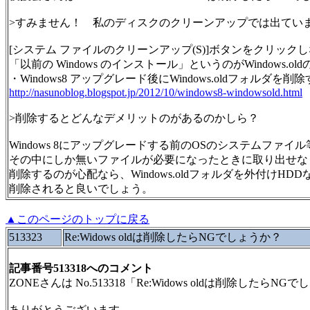
>すみません！ 私のディスクのクリーンアップでは出てい
[システム ファイルのクリーンアップ(S)]ボタンをクリック
「以前の Windows のインストール」というのがWindows.o
・Windows8 アップグレード後にWindows.oldフォルダを削
http://nasunoblog.blogspot.jp/2012/10/windows8-windowsold.html
>削除するとどんなデメリットのがあるのかしら？
Windows 8にアップグレードする前のOSのシステムファ
その中にしか無いファイルが必要になったときに取り出せな
削除するのが心配なら、Windows.oldフォルダを外付けHD
削除されると良いでしょう。
▲このページのトップに戻る
513323
Re:Widows oldは削除したらNGでしょうか？
記事番号513318へのコメント
ZONEさんは No.513318「Re:Widows oldは削除した
ありがとうございます。