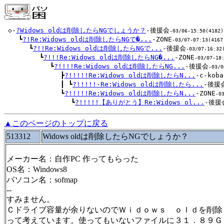
 ◇-
?Widows oldは削除したらNGでしょうか？
-後援会
-03/06-15:50(4182)
 　 ┗
?!Re:Widows oldは削除したらNGで�...
-ZONE
-03/07-07:13(4167
 　 　 ┗
?!!Re:Widows oldは削除したらNGで...
-後援会
-03/07-16:32
 　 　 　 ┗
?!!!Re:Widows oldは削除したらNG�...
-ZONE
-03/07-18
 　 　 　 　 ┗
?!!!!Re:Widows oldは削除したらNG...
-後援会
-03/0
 　 　 　 　 　 ┣
?!!!!!Re:Widows oldは削除したらN...
-c-koba
 　 　 　 　 　 ┃ ┗
?!!!!!-Re:Widows oldは削除したら...
-後援
 　 　 　 　 　 ┗
?!!!!!Re:Widows oldは削除したらN...
-ZONE
-0
 　 　 　 　 　 　 ┗
?!!!!!【ありがとう】Re:Widows ol...
-後援
▲このページのトップに戻る
513312
Widows oldは削除したらNGでしょうか？
メーカー名：自作PC 作ってもらった
OS名：Windows8
パソコン名：sofmap
--
すみません。
Ｃドライブ容量が余りないのでＷｉｄｏｗｓ ｏｌｄを削除
って考えています。使ってもいないファイルに３１．８９Ｇ