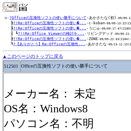
 ◇-
?Officeの互換性ソフトの使い勝手について
-あかさたな(初)
-09/09-1
 　 ┣
?!Re:Officeの互換性ソフトの使い�...
-c-koban
-09/09-13:22(2
 　 ┣
?!Re:Officeの互換性ソフトの使い�...
-うにゅ
-09/09-17:47(2189
 　 ┃ ┗
?!!Re:Office Viewerの検討を...
-リビングデッド
-09/09-21:
 　 ┣
?!Re:Officeの互換性ソフトの使い�...
-ZONE
-09/09-22:43(2184)
 　 ┗
?【ありがとう】Re:Officeの互換性...
-あかさたな
-09/13-11:15(
▲このページのトップに戻る
Officeの互換性ソフトの使い勝手について
512503
メーカー名： 未定
OS名：Windows8
パソコン名：不明